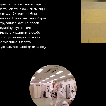
одитиметься всього чотири
взяти участь особи віком від 18
та вище. Ви повинні бути
енувань. Кожен учасник обирає
єструвалися, але не брали
редині курсу), сплачена
лькість учасників: 2 особи.
 (потрібна парна кількість
ого учасника. Оплата
ь до запланованої дати заходу