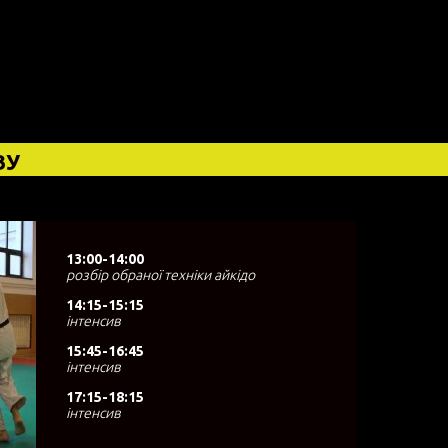
ВУ
13:00-14:00
розбір обраної техніки айкідо
14:15-15:1
5
інтенсив
15:45-16:4
5
інтенсив
17:15-18:1
5
інтенсив