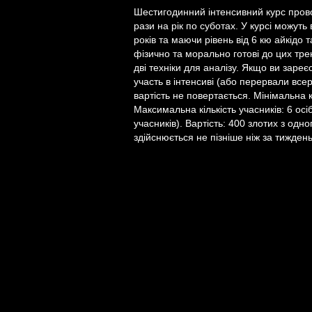
Шестигодинний інтенсивний курс пров
рази на рік по суботах. У курсі можуть 
років та маючи рівень від 6 кю айкідо 
фізично та морально готові до цих тр
дві техніки для аналізу. Якщо ви заре
участь в інтенсиві (або перервали все
вартість не повертається. Мінімальна кі
Максимальна кількість учасників: 6 осіб
учасників). Вартість: 400 злотих з одн
здійснюється не пізніше ніж за тижден