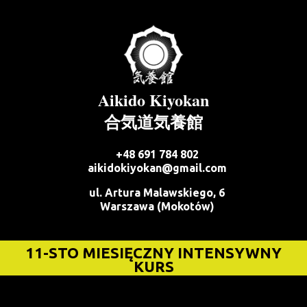
Aikido Kiyokan
合気道気養館
+48 691 784 802
aikidokiyokan@gmail.com
ul. Artura Malawskiego, 6
Warszawa (Mokotów)
11-STO MIESIĘCZNY INTENSYWNY
KURS